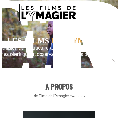
IE
C
LES FILMS
DE L'YMAGIER
ayenne,
ination de la structure a été choisie en hommage à Alfr
 la Loire
crivain, critique et observateur avisé des débuts du ciné
A PROPOS
de Films de l'Ymagier
*Voir vidéo