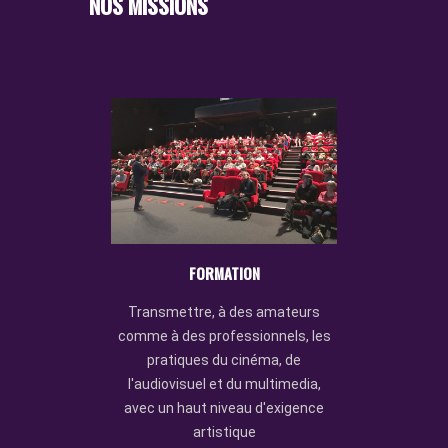
NOS MISSIONS
FORMATION
lms,
Parti
Transmettre, à des amateurs
utres
numér
comme à des professionnels, les
pratiques du cinéma, de
l'audiovisuel et du multimedia,
r tous
Con
avec un haut niveau d'exigence
pes de
patr
artistique