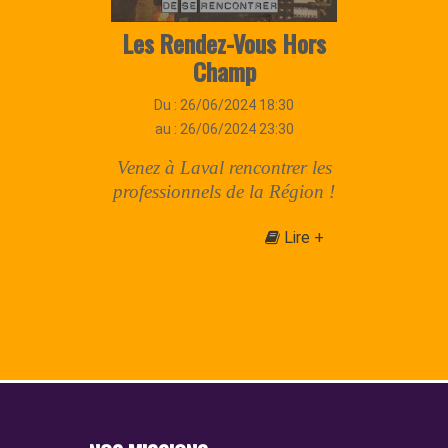
ice
Les Rendez-Vous Hors
Pro
s-
Champ
Du : 26/06/2024 18:30
au : 26/06/2024 23:30
Venez à Laval rencontrer les
Le 
professionnels de la Région !
e se
Lire +
re +